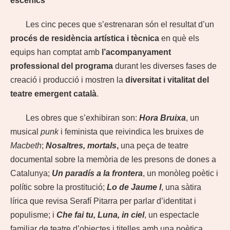
escènics
Les cinc peces que s’estrenaran són el resultat d’un
procés de residència artística i tècnica
en què els
equips han comptat amb
l’acompanyament
professional del programa
durant les diverses fases de
creació i producció i mostren la
diversitat i vitalitat del
teatre emergent català
.
Les obres que s’exhibiran son:
Hora Bruixa
, un
musical
punk
i feminista que reivindica les bruixes de
Macbeth
;
Nosaltres, mortals
,
una peça de teatre
documental sobre la memòria de les presons de dones a
Catalunya;
Un paradís a la frontera
, un monòleg poètic i
polític sobre la prostitució;
Lo de Jaume I
, una sàtira
lírica que revisa Serafí Pitarra per parlar d’identitat i
populisme; i
Che fai tu, Luna, in ciel
, un espectacle
familiar de teatre d’objectes i titelles amb una poètica