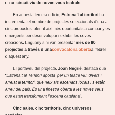
en un
circuit viu de noves veus teatrals
.
En aquesta tercera edició,
Estrena’t al territori
ha
incrementat el nombre de projectes seleccionats d’una a
cinc propostes, oferint així més oportunitats a companyies
emergents per desenvolupar i exhibir les seves
creacions. Enguany s’hi van presentar
més de 80
projectes a través d’una
convocatòria oberta
al febrer
d’aquest any.
El portaveu del projecte,
Joan Negrié
, destaca que
“
Estrena’t al Territori aposta per un teatre viu, divers i
arrelat al territori, que neix als escenaris locals i s’estén
arreu del país. És una finestra oberta a les noves veus
que estan transformant l’escena catalana
”.
Cinc sales, cinc territoris, cinc universos